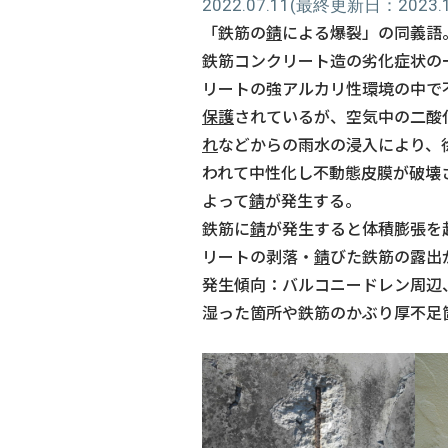
2022.07.11
(最終更新日：2023.11
「鉄筋の
錆
による爆裂」の同義語
鉄筋コンクリート造の劣化症状の
リートの強アルカリ性環境の中で
保護
されているが、空気中の二酸
れ
などからの雨水の浸入により、
われて中性化し不動態皮膜が破壊
よって
錆
が発生する。
鉄筋に
錆
が発生すると体積膨張を
リートの剥落・
錆
びた鉄筋の露出
発生傾向：バルコニードレン周辺
湿った箇所や鉄筋のかぶり厚不足