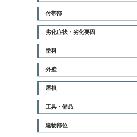
付帯部
劣化症状・劣化要因
塗料
外壁
屋根
工具・備品
建物部位