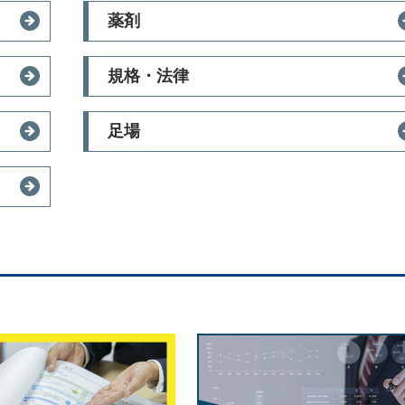
薬剤
規格・法律
足場