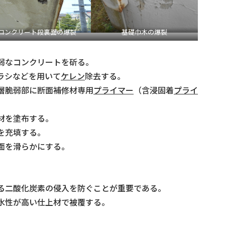
コンクリート段裏面の爆裂
基礎巾木の爆裂
脆弱なコンクリートを斫る。
ラシなどを用いて
ケレン
除去する。
層脆弱部に断面補修材専用
プライマー
（含浸固着
プライ
材を塗布する。
材を充填する。
面を滑らかにする。
ある二酸化炭素の侵入を防ぐことが重要である。
防水性が高い仕上材で被覆する。