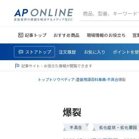
商品、型番、キーワード
記事トップ
おすすめ商品
現場情報のお役立ち
営
ストアトップ
注文履歴
お気に入り
ポイントを
記事サイト：お役立ち情報が閲覧できます
トップ
トソウペディア-塗装用語百科事典-
不具合
爆裂
爆裂
不具合
劣化症状・劣化要因