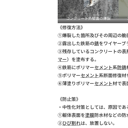
コンクリート外壁面の爆裂
《修復方法》
①爆裂した箇所及びその周辺の
②露出した鉄筋の
錆
をワイヤーブ
③残存しているコンクリートの表
マー
）を塗布する。
④鉄筋にポリマー
セメント
系
防錆
⑤ポリマー
セメント
系断面修復
⑥薄塗りポリマー
セメント
材で表
《防止策》
・中性化対策としては、原因で
①躯体表面を
塗膜
防水材などの
②
ひび割れ
は、放置しない。