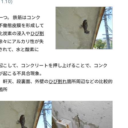
.10)
。
一つ。 鉄筋はコンク
不働態皮膜を形成して
化炭素の浸入や
ひび割
徐々にアルカリ性が失
されて、水と酸素に
起こして、コンクリートを押し上げることで、コンク
が起こる不具合現象。
、軒天、段裏面、外壁の
ひび割れ
箇所周辺などの比較的
箇所