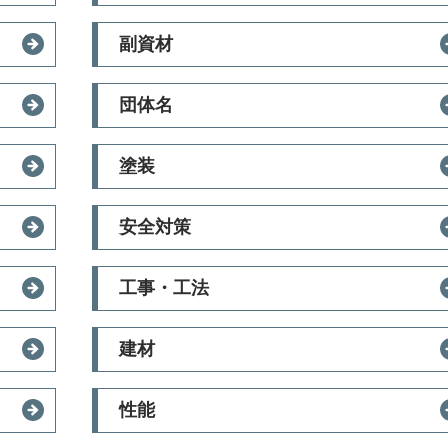
副資材
団体名
塗装
安全対策
工事・工法
建材
性能