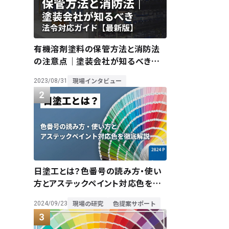
有機溶剤塗料の保管方法と消防法
の注意点｜塗装会社が知るべき法
令対応ガイド【最新版】
現場インタビュー
2023/08/31
日塗工とは？色番号の読み方・使い
方とアステックペイント対応色を徹
底解説
現場の研究
色提案サポート
2024/09/23