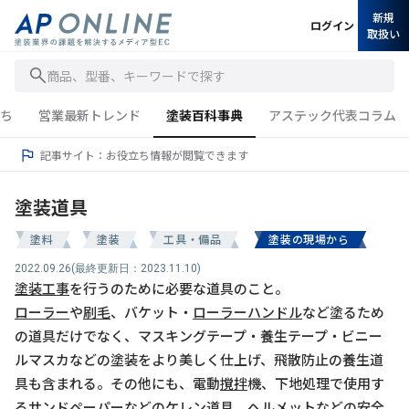
新規
ログイン
取扱い
商品、型番、キーワードで探す
ち
営業最新トレンド
塗装百科事典
アステック代表コラム
記事サイト：お役立ち情報が閲覧できます
塗装道具
塗料
塗装
工具・備品
塗装の現場から
2022.09.26
(最終更新日：2023.11.10)
塗装工事
を行うのために必要な道具のこと。
ローラー
や
刷毛
、バケット・
ローラーハンドル
など塗るため
の道具だけでなく、マスキングテープ・養生テープ・ビニー
ルマスカなどの塗装をより美しく仕上げ、飛散防止の養生道
具も含まれる。その他にも、電動
撹拌
機、下地処理で使用す
るサンドペーパーなどの
ケレン
道具、ヘルメットなどの安全