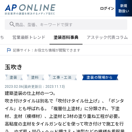
新規
ログイン
取扱い
商品、型番、キーワードで探す
ち
営業最新トレンド
塗装百科事典
アステック代表コラム
記事サイト：お役立ち情報が閲覧できます
玉吹き
塗装
塗料
工事・工法
塗装の現場から
2023.02.06
(最終更新日：2023.11.13)
建築塗装の仕上材の一つ。
吹き付けタイルは別名で「吹付けタイル仕上げ」、「ボンタ
イル」とも呼ばれる。「複層仕上塗材」に分類され、下塗
材、主材（模様材）、上塗材と3材の塗り重ね工程が必要。
高粘度の主材をタイルガンなどを使って吹き付けで施工を行
う。 ゆず肌・凹凸・ヘッド押さえ・波型などの模様を
希釈
量