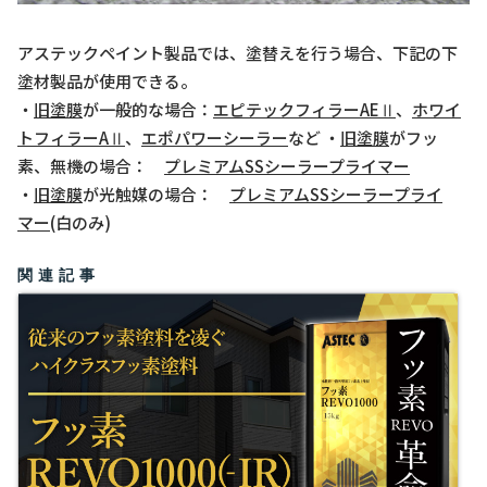
アステックペイント製品では、塗替えを行う場合、下記の下
塗材製品が使用できる。
・
旧塗膜
が一般的な場合：
エピテックフィラーAEⅡ
、
ホワイ
トフィラーAⅡ
、
エポパワーシーラー
など ・
旧塗膜
がフッ
素、無機の場合：
プレミアムSSシーラープライマー
・
旧塗膜
が光触媒の場合：
プレミアムSSシーラープライ
マー
(白のみ)
関連記事